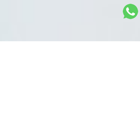
Sistema na Nuvem
Plataforma completa para controle total da sua
equipe. Tenha na palma de suas mãos
informações dos pacientes, prontuários,
telemedicina, área financeira, controle de
estoque e muito mais.