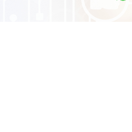
Sistema na Nuvem
Plataforma completa para controle total da sua
equipe. Tenha na palma de suas mãos
informações dos pacientes, prontuários,
telemedicina, área financeira, controle de
estoque e muito mais.
Conheça todos recursos