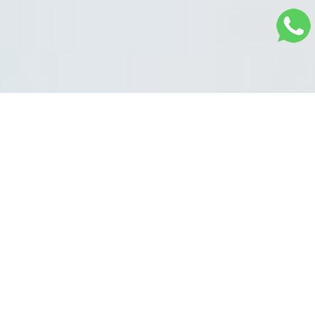
Sistema na Nuvem
Plataforma completa para controle total da sua
equipe. Tenha na palma de suas mãos
informações dos pacientes, prontuários,
telemedicina, área financeira, controle de
estoque e muito mais.