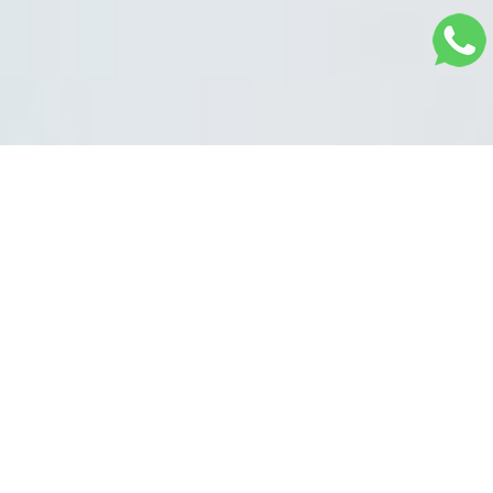
Sistema na Nuvem
Plataforma completa para controle total da sua
equipe. Tenha na palma de suas mãos
informações dos pacientes, prontuários,
telemedicina, área financeira, controle de
estoque e muito mais.