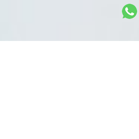
Sistema na Nuvem
Plataforma completa para controle total da sua
equipe. Tenha na palma de suas mãos
informações dos pacientes, prontuários,
telemedicina, área financeira, controle de
estoque e muito mais.