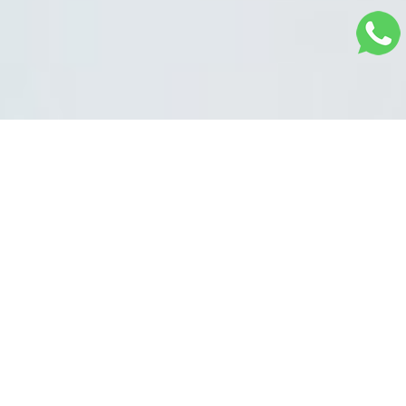
Sistema na Nuvem
Plataforma completa para controle total da sua
equipe. Tenha na palma de suas mãos
informações dos pacientes, prontuários,
telemedicina, área financeira, controle de
estoque e muito mais.