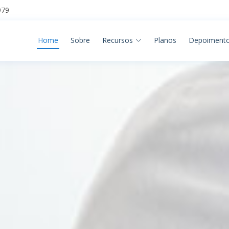
979
Home
Sobre
Recursos
Planos
Depoiment