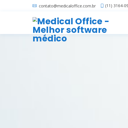
(11) 3164-0
contato@medicaloffice.com.br