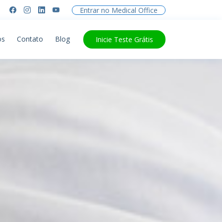
Entrar
no Medical Office
os
Contato
Blog
Inicie
Teste Grátis