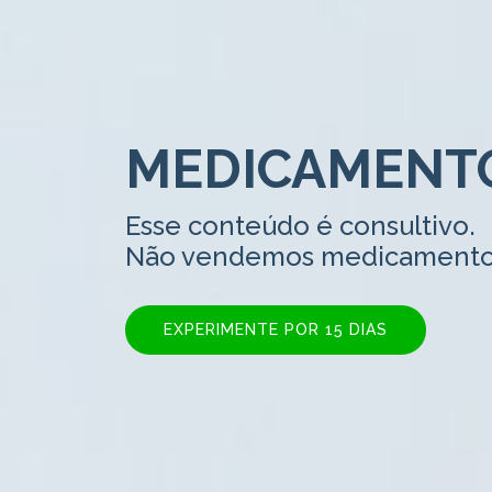
MEDICAMENT
Esse conteúdo é consultivo.
Não vendemos medicamento
EXPERIMENTE POR 15 DIAS