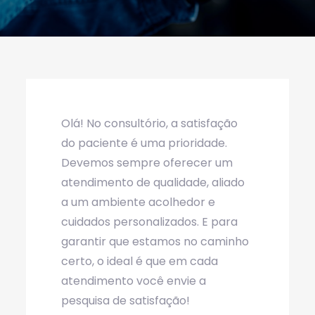
Olá! No consultório, a satisfação
do paciente é uma prioridade.
Devemos sempre oferecer um
atendimento de qualidade, aliado
a um ambiente acolhedor e
cuidados personalizados. E para
garantir que estamos no caminho
certo, o ideal é que em cada
atendimento você envie a
pesquisa de satisfação!