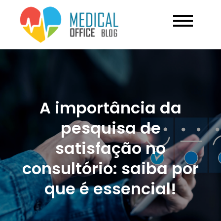
Skip
to
Blog Medical
Conteúdo de valor
content
para seu
Office
consultório
A importância da
pesquisa de
satisfação no
consultório: saiba por
que é essencial!